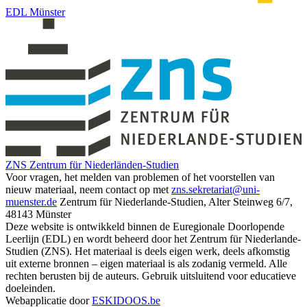
EDL Münster
ZNS Zentrum für Niederländen-Studien
Voor
vragen,
het
melden
van
problemen
of
het
voorstellen
van
nieuw
materiaal,
neem
contact
op
met
zns.sekretariat@uni-
muenster.de
Zentrum
für
Niederlande-Studien,
Alter
Steinweg
6/7,
48143
Münster
Deze website is ontwikkeld binnen de Euregionale Doorlopende
Leerlijn (EDL) en wordt beheerd door het Zentrum für Niederlande-
Studien (ZNS). Het materiaal is deels eigen werk, deels afkomstig
uit externe bronnen – eigen materiaal is als zodanig vermeld. Alle
rechten berusten bij de auteurs. Gebruik uitsluitend voor educatieve
doeleinden.
Webapplicatie door
ESKIDOOS.be